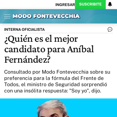
SUSCRIBITE
INGRESAR
Inicio
Ahora
Opinión
Actualidad
Política
Economía
Columnistas
Política
Pymes
Salud
INTERNA OFICIALISTA
Ciencia
Protagonistas
Tecnología
¿Quién es el mejor
Cultura
Arte
Educación
candidato para Aníbal
Internacional
Clima
Deportes
CARAS
Exitoina
Turismo
Fernández?
Videos
Córdoba
Reperfilar
Business
Noticias
Caras
Consultado por Modo Fontevecchia sobre su
Exitoina
Gaming
Vivo
preferencia para la fórmula del Frente de
Todos, el ministro de Seguridad sorprendió
Diario del Juicio
con una insólita respuesta: "Soy yo", dijo.