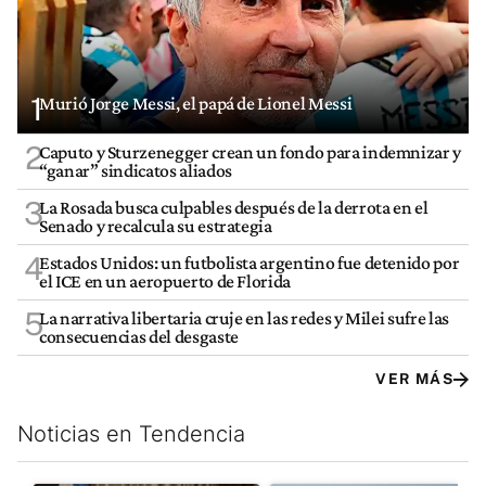
1
Murió Jorge Messi, el papá de Lionel Messi
2
Caputo y Sturzenegger crean un fondo para indemnizar y
“ganar” sindicatos aliados
3
La Rosada busca culpables después de la derrota en el
Senado y recalcula su estrategia
4
Estados Unidos: un futbolista argentino fue detenido por
el ICE en un aeropuerto de Florida
5
La narrativa libertaria cruje en las redes y Milei sufre las
consecuencias del desgaste
VER MÁS
Noticias en Tendencia
Este listado muestra los artículos con más comentarios en los últim