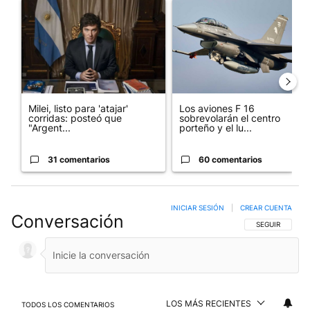
Un artículo de tendencia con el título "Milei, listo para 'atajar
Un artículo de tendencia con e
Milei, listo para 'atajar'
Los aviones F 16
corridas: posteó que
sobrevolarán el centro
"Argent...
porteño y el lu...
31 comentarios
60 comentarios
INICIAR SESIÓN
|
CREAR CUENTA
Conversación
SIGA ESTA CO
SEGUIR
LOS MÁS RECIENTES
TODOS LOS COMENTARIOS