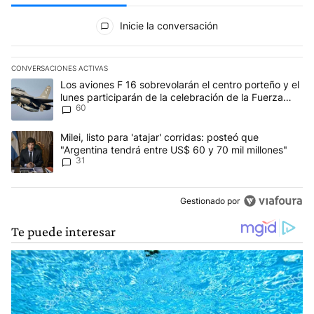
Todos los comentarios
Inicie la conversación
CONVERSACIONES ACTIVAS
Este listado muestra los artículos con más comentarios en los últim
Un artículo de tendencia con el título "Los aviones F 16 sobrevola
Los aviones F 16 sobrevolarán el centro porteño y el
lunes participarán de la celebración de la Fuerza
60
Aérea
Un artículo de tendencia con el título "Milei, listo para 'atajar' c
Milei, listo para 'atajar' corridas: posteó que
"Argentina tendrá entre US$ 60 y 70 mil millones"
31
Gestionado por