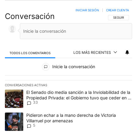
INICIAR SESIÓN
|
CREAR CUENTA
Conversación
SIGA ESTA CO
SEGUIR
LOS MÁS RECIENTES
TODOS LOS COMENTARIOS
Todos los comentarios
Inicie la conversación
CONVERSACIONES ACTIVAS
Este listado muestra los artículos con más comentarios en los últim
Un artículo de tendencia con el título "El Senado dio media sanci
El Senado dio media sanción a la Inviolabilidad de la
Propiedad Privada: el Gobierno tuvo que ceder en la
33
Ley del Manejo del Fuego
Un artículo de tendencia con el título "Pidieron echar a la mano d
Pidieron echar a la mano derecha de Victoria
Villarruel por amenazas
5