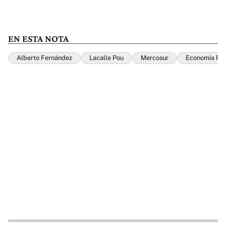
EN ESTA NOTA
Alberto Fernández
Lacalle Pou
Mercosur
Economía Reg