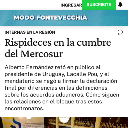
SUSCRIBITE
INGRESAR
Inicio
Ahora
Opinión
Actualidad
Política
Economía
Columnistas
Política
Pymes
Salud
INTERNAS EN LA REGIÓN
Ciencia
Protagonistas
Tecnología
Rispideces en la cumbre
Cultura
Arte
Educación
del Mercosur
Internacional
Clima
Deportes
CARAS
Exitoina
Turismo
Alberto Fernández retó en público al
Videos
Córdoba
Reperfilar
presidente de Uruguay, Lacalle Pou, y el
Business
Noticias
Caras
mandatario se negó a firmar la declaración
Exitoina
Gaming
Vivo
final por diferencias en las definiciones
Diario del Juicio
sobre los acuerdos aduaneros. Cómo siguen
las relaciones en el bloque tras estos
encontronazos.