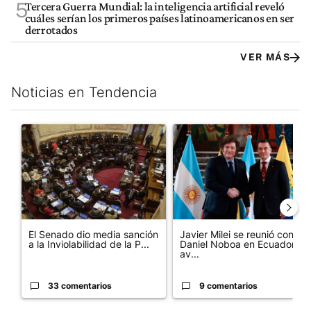
5
Tercera Guerra Mundial: la inteligencia artificial reveló
cuáles serían los primeros países latinoamericanos en ser
derrotados
VER MÁS
Noticias en Tendencia
Este listado muestra los artículos con más comentarios en los últim
Un artículo de tendencia con el título "El Senado dio media san
Un artículo de tendencia con e
El Senado dio media sanción
Javier Milei se reunió con
a la Inviolabilidad de la P...
Daniel Noboa en Ecuador y
av...
33 comentarios
9 comentarios