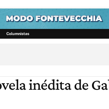
Columnistas
Política
Pymes
Salud
Internacional
Clima
Deportes
Business
Noticias
Caras
vela inédita de Ga