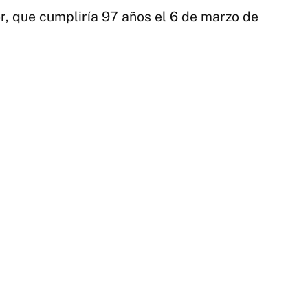
Má
r, que cumpliría 97 años el 6 de marzo de
|
Té