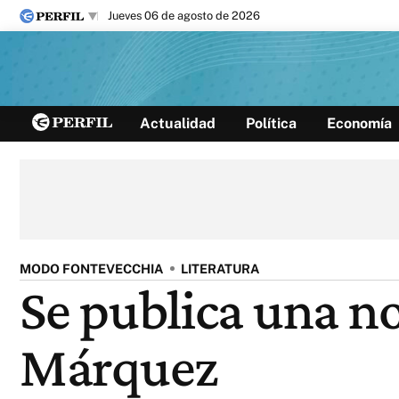
jueves 06 de agosto de 2026
Últimas noticias
Actualidad
Política
Economía
Inicio
Ahora
Opinión
Cultura
Arte
Educación
Videos
Córdoba
Reperfilar
Diario del Juicio
MODO FONTEVECCHIA
LITERATURA
Se publica una no
Márquez