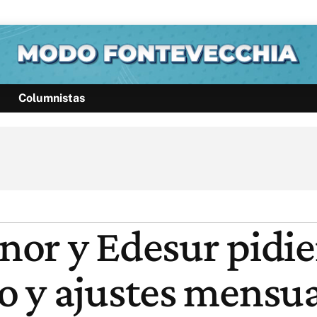
Columnistas
Política
Pymes
Salud
Internacional
Clima
Deportes
Business
Noticias
Caras
denor y Edesur pid
 y ajustes mensua