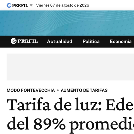
viernes 07 de agosto de 2026
Últimas noticias
Actualidad
Política
Economía
Inicio
Ahora
Opinión
Cultura
Arte
Educación
Videos
Córdoba
Reperfilar
Diario del Juicio
MODO FONTEVECCHIA
AUMENTO DE TARIFAS
Tarifa de luz: E
del 89% promedio