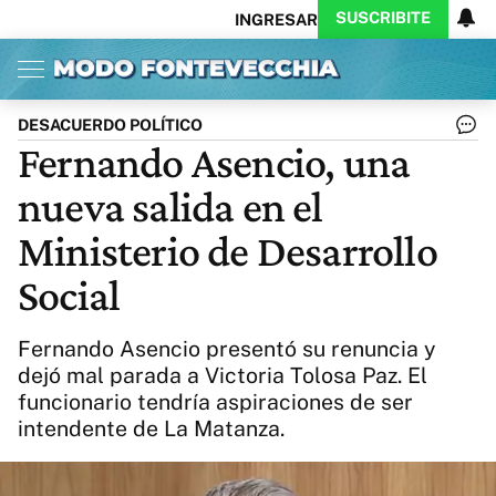
SUSCRIBITE
INGRESAR
Inicio
Ahora
Opinión
Actualidad
Política
Economía
Columnistas
Política
Pymes
Salud
DESACUERDO POLÍTICO
Ciencia
Protagonistas
Tecnología
Fernando Asencio, una
Cultura
Arte
Educación
nueva salida en el
Internacional
Clima
Deportes
CARAS
Exitoina
Turismo
Ministerio de Desarrollo
Videos
Córdoba
Reperfilar
Social
Business
Noticias
Caras
Exitoina
Gaming
Vivo
Fernando Asencio presentó su renuncia y
Diario del Juicio
dejó mal parada a Victoria Tolosa Paz. El
funcionario tendría aspiraciones de ser
intendente de La Matanza.