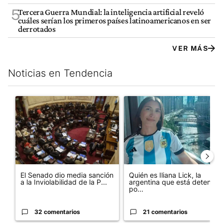
5
Tercera Guerra Mundial: la inteligencia artificial reveló
cuáles serían los primeros países latinoamericanos en ser
derrotados
VER MÁS
Noticias en Tendencia
Este listado muestra los artículos con más comentarios en los últim
Un artículo de tendencia con el título "El Senado dio media san
Un artículo de tendencia con e
El Senado dio media sanción
Quién es Iliana Lick, la
a la Inviolabilidad de la P...
argentina que está detenida
po...
32 comentarios
21 comentarios