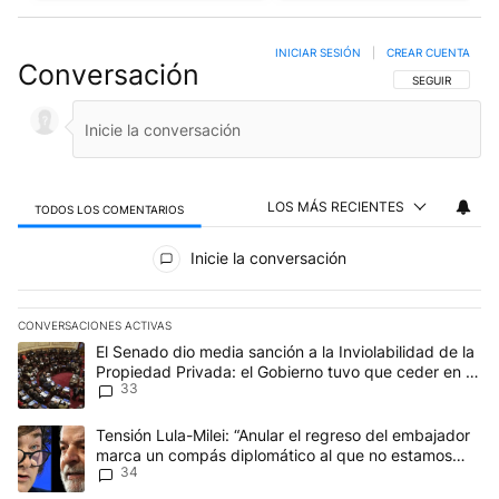
INICIAR SESIÓN
|
CREAR CUENTA
Conversación
SIGA ESTA CO
SEGUIR
LOS MÁS RECIENTES
TODOS LOS COMENTARIOS
Todos los comentarios
Inicie la conversación
CONVERSACIONES ACTIVAS
Este listado muestra los artículos con más comentarios en los últim
Un artículo de tendencia con el título "El Senado dio media sanci
El Senado dio media sanción a la Inviolabilidad de la
Propiedad Privada: el Gobierno tuvo que ceder en la
33
Ley del Manejo del Fuego
Un artículo de tendencia con el título "Tensión Lula-Milei: “Anu
Tensión Lula-Milei: “Anular el regreso del embajador
marca un compás diplomático al que no estamos
34
acostumbrados"