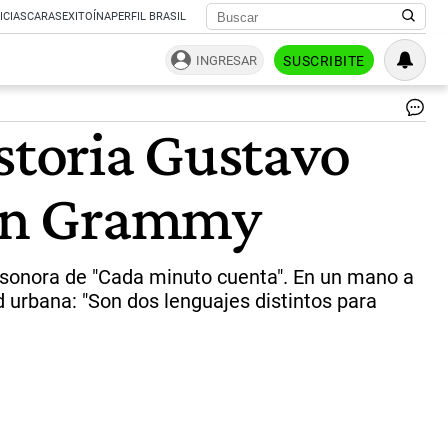
ICIAS
CARAS
EXITOÍNA
PERFIL BRASIL
INGRESAR
SUSCRIBITE
Gu
storia Gustavo
Sil
Gr
|
atin Grammy
CE
 sonora de "Cada minuto cuenta". En un mano a
 urbana: "Son dos lenguajes distintos para