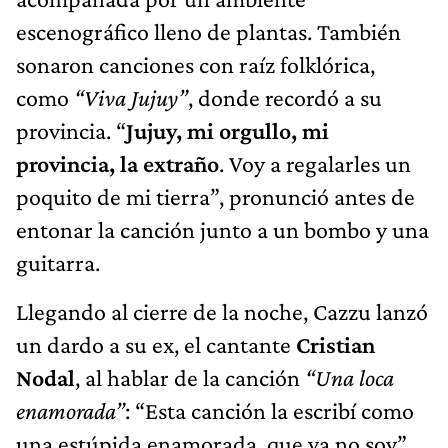
escenográfico lleno de plantas. También
sonaron canciones con raíz folklórica,
como
“Viva Jujuy”
, donde recordó a su
provincia. “
Jujuy, mi orgullo, mi
provincia, la extraño
. Voy a regalarles un
poquito de mi tierra”, pronunció antes de
entonar la canción junto a un bombo y una
guitarra.
Llegando al cierre de la noche, Cazzu lanzó
un dardo a su ex, el cantante
Cristian
Nodal
, al hablar de la canción
“Una loca
enamorada”
: “Esta canción la escribí como
una estúpida enamorada, que ya no soy”.