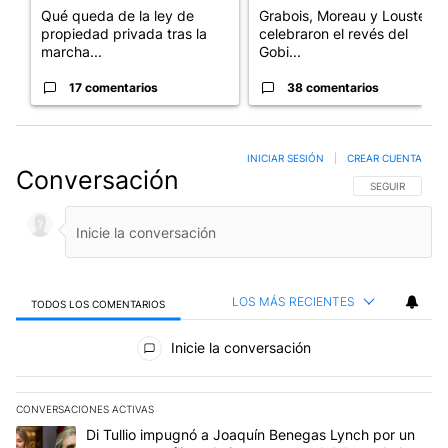
Qué queda de la ley de
Grabois, Moreau y Lousteau
propiedad privada tras la
celebraron el revés del
marcha...
Gobi...
17 comentarios
38 comentarios
INICIAR SESIÓN
|
CREAR CUENTA
Conversación
SIGA ESTA CO
SEGUIR
LOS MÁS RECIENTES
TODOS LOS COMENTARIOS
Todos los comentarios
Inicie la conversación
CONVERSACIONES ACTIVAS
Este listado muestra los artículos con más comentarios en los últim
Un artículo de tendencia con el título "Di Tullio impugnó a Joaquí
Di Tullio impugnó a Joaquín Benegas Lynch por un