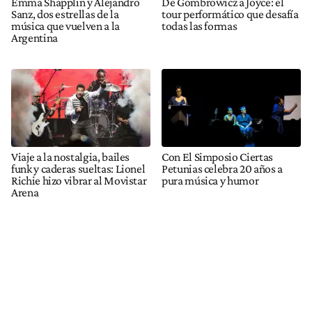
Emma Shapplin y Alejandro
De Gombrowicz a Joyce: el
Sanz, dos estrellas de la
tour performático que desafía
música que vuelven a la
todas las formas
Argentina
Viaje a la nostalgia, bailes
Con El Simposio Ciertas
funk y caderas sueltas: Lionel
Petunias celebra 20 años a
Richie hizo vibrar al Movistar
pura música y humor
Arena