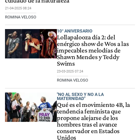
cuidado de la naturaleza
21-04-2025 08:24
ROMINA VELOSO
10° ANIVERSARIO
Lollapalooza día 2: del
enérgico show de Wos a las
impecables melodías de
Shawn Mendes y Teddy
Swims
23-03-2025 07:24
ROMINA VELOSO
"NO AL SEXO Y NO A LA
MATERNIDAD"
Qué es el movimiento 4B, la
tendencia feminista que
propone alejarse de los
hombres tras el avance
conservador en Estados
Unidos