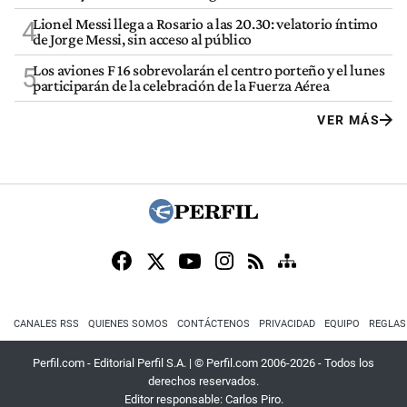
Lionel Messi llega a Rosario a las 20.30: velatorio íntimo
4
de Jorge Messi, sin acceso al público
Los aviones F 16 sobrevolarán el centro porteño y el lunes
5
participarán de la celebración de la Fuerza Aérea
VER MÁS
CANALES RSS
QUIENES SOMOS
CONTÁCTENOS
PRIVACIDAD
EQUIPO
REGLAS
Perfil.com - Editorial Perfil S.A.
| © Perfil.com 2006-2026 - Todos los
derechos reservados.
Editor responsable: Carlos Piro.