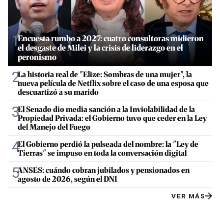
1
Encuesta rumbo a 2027: cuatro consultoras midieron
el desgaste de Milei y la crisis de liderazgo en el
peronismo
2
La historia real de "Elize: Sombras de una mujer", la
nueva película de Netflix sobre el caso de una esposa que
descuartizó a su marido
3
El Senado dio media sanción a la Inviolabilidad de la
Propiedad Privada: el Gobierno tuvo que ceder en la Ley
del Manejo del Fuego
4
El Gobierno perdió la pulseada del nombre: la "Ley de
Tierras" se impuso en toda la conversación digital
5
ANSES: cuándo cobran jubilados y pensionados en
agosto de 2026, según el DNI
VER MÁS