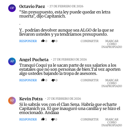
Comentario de Octavio Paez.
Octavio Paez
27 DE FEBRERO DE 2026
OP
“Sin presupuesto, esta ley puede quedar en letra
muerta”, dijo Capitanich.
.
Y.. podrían devolver aunque sea ALGO de la que se
llevaron ustedes y ya tendríamos presupuesto.
RESPONDER
0
0
COMPARTIR
MARCAR
COMO
INAPROPIADO
Comentario de Angel Pucheta.
Angel Pucheta
27 DE FEBRERO DE 2026
AP
Tranqui Coqui ya le sacan parte de sus salarios a los
estatales que no son personas de bien.Tal vez aporten
algo ustedes bajando la tropa de asesores.
RESPONDER
0
0
COMPARTIR
MARCAR
COMO
INAPROPIADO
Comentario de Kevin Potra.
Kevin Potra
27 DE FEBRERO DE 2026
KP
Si lo sabrás vos con el Clan Sena. Habría que echarte
Capitanich ya. El que inauguró una canilla y se hizo el
emocionado. Andáaa
RESPONDER
1
0
COMPARTIR
MARCAR
COMO
INAPROPIADO