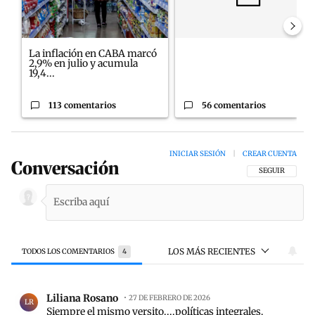
La inflación en CABA marcó
2,9% en julio y acumula
19,4...
113 comentarios
56 comentarios
INICIAR SESIÓN
|
CREAR CUENTA
Conversación
SIGA ESTA CON
SEGUIR
LOS MÁS RECIENTES
TODOS LOS COMENTARIOS
4
Todos los comentarios
Comentario de Liliana Rosano.
Liliana Rosano
27 DE FEBRERO DE 2026
LR
Siempre el mismo versito....políticas integrales.