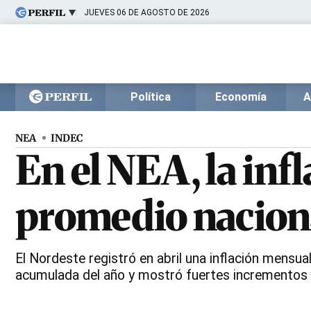
JUEVES 06 DE AGOSTO DE 2026
Últimas noticias
Inicio
Ahora
Opinión
Cultura
Arte
Educación
Política
Economía
A
Videos
Córdoba
Reperfilar
Diario del Juicio
NEA
INDEC
En el NEA, la inf
promedio nacion
El Nordeste registró en abril una inflación mensua
acumulada del año y mostró fuertes incrementos e