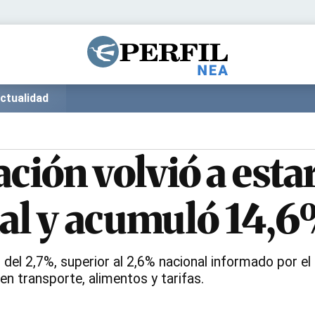
Política
Pymes
Salud
Internacional
Clima
Deportes
ctualidad
Business
Noticias
Caras
lación volvió a est
al y acumuló 14,
l del 2,7%, superior al 2,6% nacional informado por el
n transporte, alimentos y tarifas.