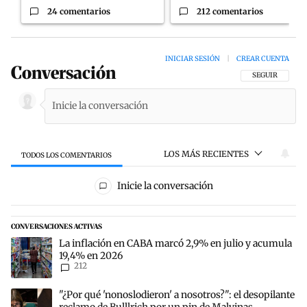
24 comentarios
212 comentarios
INICIAR SESIÓN
|
CREAR CUENTA
Conversación
SIGA ESTA CON
SEGUIR
LOS MÁS RECIENTES
TODOS LOS COMENTARIOS
Todos los comentarios
Inicie la conversación
CONVERSACIONES ACTIVAS
Este listado muestra los artículos con más comentarios en los últim
Un artículo de tendencia con el título "La inflación en CABA marc
La inflación en CABA marcó 2,9% en julio y acumula
19,4% en 2026
212
Un artículo de tendencia con el título ""¿Por qué 'nonoslodieron' a
"¿Por qué 'nonoslodieron' a nosotros?": el desopilante
reclamo de Bulllrich por un pin de Malvinas