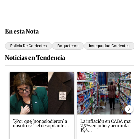
En esta Nota
Policía De Corrientes
Boqueteros
Inseguridad Corrientes
Noticias en Tendencia
Este listado muestra los artículos con más comentarios en los últim
Un artículo de tendencia con el título ""¿Por qué 'nonoslodieron'
Un artículo de tendencia con e
"¿Por qué 'nonoslodieron' a
La inflación en CABA marcó
nosotros?": el desopilante ...
2,9% en julio y acumula
19,4...