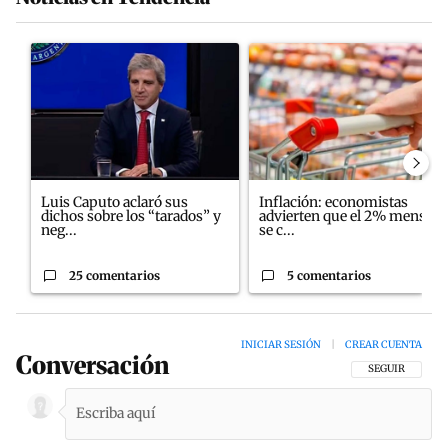
Este listado muestra los artículos con más comentarios en los últim
Un artículo de tendencia con el título "Luis Caputo aclaró sus d
Un artículo de tendencia con e
Luis Caputo aclaró sus
Inflación: economistas
dichos sobre los “tarados” y
advierten que el 2% mensual
neg...
se c...
25 comentarios
5 comentarios
INICIAR SESIÓN
|
CREAR CUENTA
Conversación
SIGA ESTA CON
SEGUIR