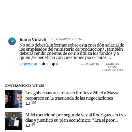
Comentario de Juana Vukich.
Juana Vukich
31 DE MARZO DE 2026
JV
No solo debería informar sobre esta cuestión salarial de
los empleados del ministerio de producción/ , también
debería rendir cuentas de como utiliza los fondos y a
quien /es beneficia con cuestiones poco claras ...
RESPONDER
0
0
COMPARTIR
MARCAR
COMO
INAPROPIADO
CONVERSACIONES ACTIVAS
Este listado muestra los artículos con más comentarios en los últim
Un artículo de tendencia con el título "Los gobernadores marcan lí
Los gobernadores marcan límites a Milei y Massa
reaparece en la trastienda de las negociaciones
88
Un artículo de tendencia con el título "Milei mencionó por segunda 
Milei mencionó por segunda vez al Rodrigazo en tres
días y justificó su plan económico: “Era el peor
19
escenario posible”