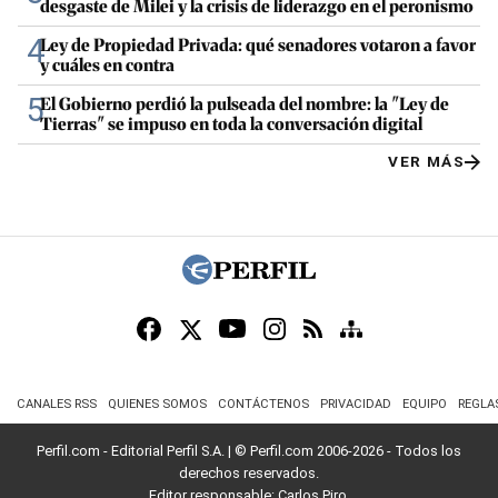
desgaste de Milei y la crisis de liderazgo en el peronismo
4
Ley de Propiedad Privada: qué senadores votaron a favor
y cuáles en contra
5
El Gobierno perdió la pulseada del nombre: la "Ley de
Tierras" se impuso en toda la conversación digital
VER MÁS
CANALES RSS
QUIENES SOMOS
CONTÁCTENOS
PRIVACIDAD
EQUIPO
REGLA
Perfil.com - Editorial Perfil S.A.
| © Perfil.com 2006-2026 - Todos los
derechos reservados.
Editor responsable: Carlos Piro.