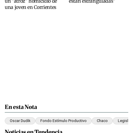
un "atroz" homicidio de
están estranguladas"
una joven en Corrientes
En esta Nota
Oscar Dudik
Fondo Estímulo Productivo
Chaco
Legislat
Noticias en Tendencia