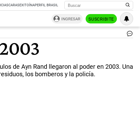
ICIAS
CARAS
EXITOÍNA
PERFIL BRASIL
INGRESAR
SUSCRIBITE
Gra
n 2003
la
ci
de
Ne
ulos de Ayn Rand llegaron al poder en 2003. Una
Ha
qu
siduos, los bomberos y la policía.
se
con
en
un
ba
co
un
ex
lib
|
Ce