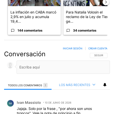
La inflación en CABA marcó
Para Natalia Volosin el
2,9% en julio y acumula
reclamo de la Ley de Tierras
19,4...
ge...
144 comentarios
34 comentarios
INICIAR SESIÓN
|
CREAR CUENTA
Conversación
SIGA ESTA CO
SEGUIR
LOS MÁS RECIENTES
TODOS LOS COMENTARIOS
1
Todos los comentarios
Comentario de Ivan Massiolo.
Ivan Massiolo
10 DE JUNIO DE 2026
IM
Jajaja. Solo por la frase , "por ahora son unos
troncos". Vale la nota de principio a fin.