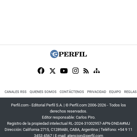
CANALES RSS
QUIENES SOMOS
CONTÁCTENOS
PRIVACIDAD
EQUIPO
REGLAS
Perfil.com - Editorial Perfil S.A.
| © Perfil.com 2006-2026 - Todos los
derechos reservados.
Editor responsable: Carlos Piro.
Registro de la propiedad intelectual RL-2024-31002957-APN-DNDA#MJ
Dirección:
California 2715
,
C1289ABI
,
CABA, Argentina
| Teléfono:
+54 9 11
3453 4567
| E-mail:
atencion@perfil.com