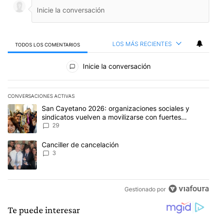
LOS MÁS RECIENTES
TODOS LOS COMENTARIOS
Todos los comentarios
Inicie la conversación
CONVERSACIONES ACTIVAS
Este listado muestra los artículos con más comentarios en los últim
Un artículo de tendencia con el título "San Cayetano 2026: organi
San Cayetano 2026: organizaciones sociales y
sindicatos vuelven a movilizarse con fuertes
reclamos al Gobierno
29
Un artículo de tendencia con el título "Canciller de cancelación" 
Canciller de cancelación
3
Gestionado por