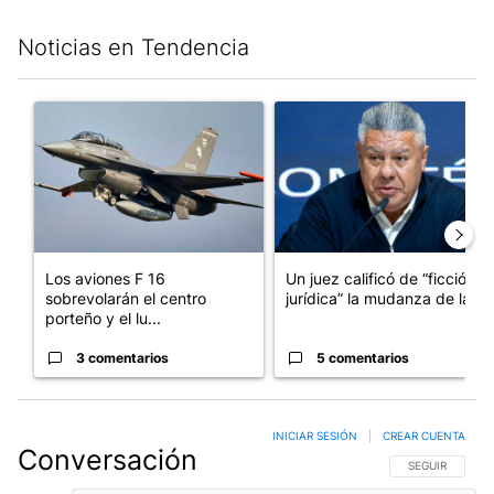
Noticias en Tendencia
Este listado muestra los artículos con más comentarios en los últim
Un artículo de tendencia con el título "Los aviones F 16 sobrevo
Un artículo de tendencia con el
Los aviones F 16
Un juez calificó de “ficción
sobrevolarán el centro
jurídica” la mudanza de la...
porteño y el lu...
3 comentarios
5 comentarios
INICIAR SESIÓN
|
CREAR CUENTA
Conversación
SIGA ESTA CO
SEGUIR