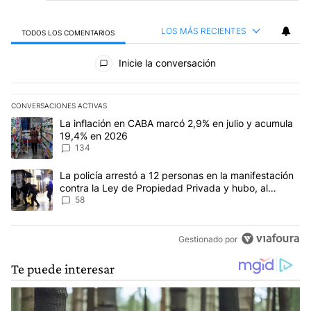
LOS MÁS RECIENTES
TODOS LOS COMENTARIOS
Todos los comentarios
Inicie la conversación
CONVERSACIONES ACTIVAS
Este listado muestra los artículos con más comentarios en los últim
Un artículo de tendencia con el título "La inflación en CABA mar
La inflación en CABA marcó 2,9% en julio y acumula
19,4% en 2026
134
Un artículo de tendencia con el título "La policía arrestó a 12 p
La policía arrestó a 12 personas en la manifestación
contra la Ley de Propiedad Privada y hubo, al
menos, 3 agentes heridos
58
Gestionado por