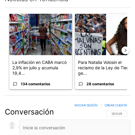
Este listado muestra los artículos con más comentarios en los últim
Un artículo de tendencia con el título "La inflación en CABA m
Un artículo de tendencia con e
La inflación en CABA marcó
Para Natalia Volosin el
2,9% en julio y acumula
reclamo de la Ley de Tierras
19,4...
ge...
134 comentarios
28 comentarios
INICIAR SESIÓN
|
CREAR CUENTA
Conversación
SIGA ESTA CO
SEGUIR