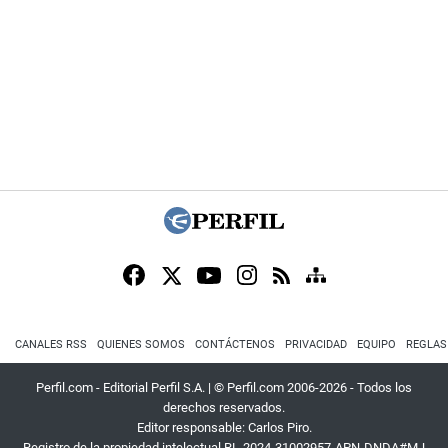
CANALES RSS
QUIENES SOMOS
CONTÁCTENOS
PRIVACIDAD
EQUIPO
REGLAS
Perfil.com - Editorial Perfil S.A.
| © Perfil.com 2006-2026 - Todos los
derechos reservados.
Editor responsable: Carlos Piro.
Registro de la propiedad intelectual RL-2024-31002957-APN-DNDA#MJ