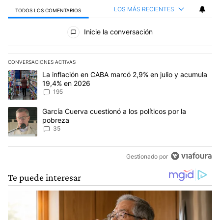
LOS MÁS RECIENTES
TODOS LOS COMENTARIOS
Todos los comentarios
Inicie la conversación
CONVERSACIONES ACTIVAS
Este listado muestra los artículos con más comentarios en los últim
Un artículo de tendencia con el título "La inflación en CABA mar
La inflación en CABA marcó 2,9% en julio y acumula
19,4% en 2026
195
Un artículo de tendencia con el título "García Cuerva cuestionó a 
García Cuerva cuestionó a los políticos por la
pobreza
35
Gestionado por