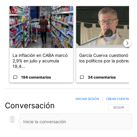
Este listado muestra los artículos con más comentarios en los últim
Un artículo de tendencia con el título "La inflación en CABA m
Un artículo de tendencia con e
La inflación en CABA marcó
García Cuerva cuestionó a
2,9% en julio y acumula
los políticos por la pobreza
19,4...
194 comentarios
34 comentarios
INICIAR SESIÓN
|
CREAR CUENTA
Conversación
SIGA ESTA CO
SEGUIR