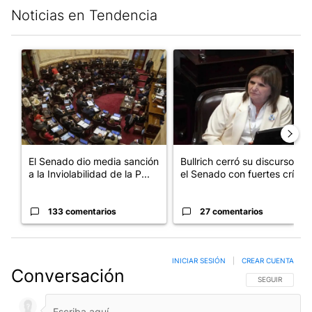
Noticias en Tendencia
Este listado muestra los artículos con más comentarios en los últim
Un artículo de tendencia con el título "El Senado dio media san
Un artículo de tendencia con el
El Senado dio media sanción
Bullrich cerró su discurso en
a la Inviolabilidad de la P...
el Senado con fuertes crí...
133 comentarios
27 comentarios
INICIAR SESIÓN
|
CREAR CUENTA
Conversación
SIGA ESTA CO
SEGUIR