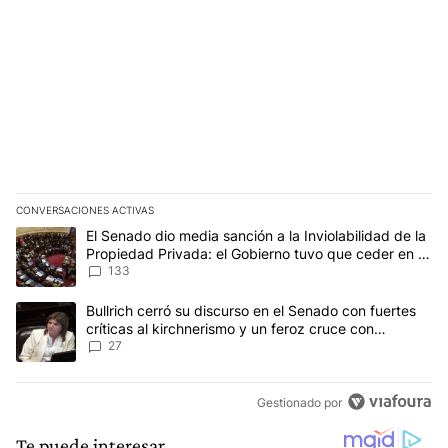
CONVERSACIONES ACTIVAS
Este listado muestra los artículos con más comentarios en los últim
Un artículo de tendencia con el título "El Senado dio media sanci
El Senado dio media sanción a la Inviolabilidad de la
Propiedad Privada: el Gobierno tuvo que ceder en la
Ley del Manejo del Fuego
133
Un artículo de tendencia con el título "Bullrich cerró su discurso e
Bullrich cerró su discurso en el Senado con fuertes
críticas al kirchnerismo y un feroz cruce con
Capitanich al que le gritó “¡cállate!”
27
Gestionado por