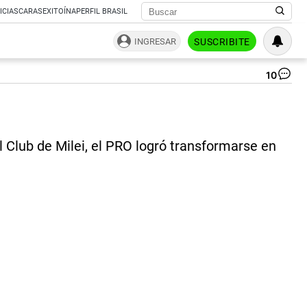
ICIAS
CARAS
EXITOÍNA
PERFIL BRASIL
INGRESAR
SUSCRIBITE
10
Jo
Ma
|
CE
 Club de Milei, el PRO logró transformarse en