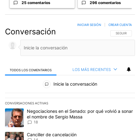
25 comentarios
296 comentarios
INICIAR SESIÓN
|
CREAR CUENTA
Conversación
SIGA ESTA CO
SEGUIR
LOS MÁS RECIENTES
TODOS LOS COMENTARIOS
Todos los comentarios
Inicie la conversación
CONVERSACIONES ACTIVAS
Este listado muestra los artículos con más comentarios en los últim
Un artículo de tendencia con el título "Negociaciones en el Sena
Negociaciones en el Senado: por qué volvió a sonar
el nombre de Sergio Massa
18
Un artículo de tendencia con el título "Canciller de cancelación" 
Canciller de cancelación
14