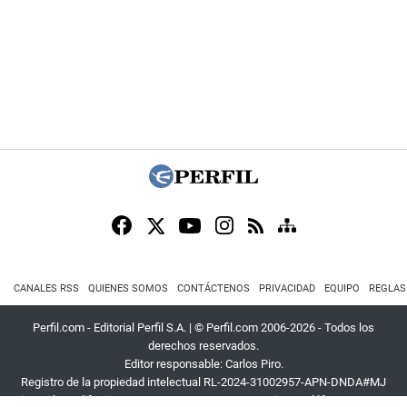
CANALES RSS
QUIENES SOMOS
CONTÁCTENOS
PRIVACIDAD
EQUIPO
REGLAS
Perfil.com - Editorial Perfil S.A.
| © Perfil.com 2006-2026 - Todos los
derechos reservados.
Editor responsable: Carlos Piro.
Registro de la propiedad intelectual RL-2024-31002957-APN-DNDA#MJ
Dirección:
California 2715
,
C1289ABI
,
CABA, Argentina
| Teléfono:
+54 9 11