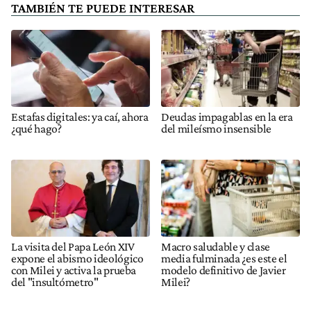
TAMBIÉN TE PUEDE INTERESAR
Estafas digitales: ya caí, ahora
Deudas impagablas en la era
¿qué hago?
del mileísmo insensible
La visita del Papa León XIV
Macro saludable y clase
expone el abismo ideológico
media fulminada ¿es este el
con Milei y activa la prueba
modelo definitivo de Javier
del "insultómetro"
Milei?