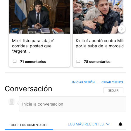
Milei, listo para 'atajar'
Kicillof apuntó contra Milei
corridas: posteó que
por la suba de la morosida...
"Argent...
71 comentarios
78 comentarios
INICIAR SESIÓN
|
CREAR CUENTA
Conversación
SIGA ESTA CO
SEGUIR
LOS MÁS RECIENTES
TODOS LOS COMENTARIOS