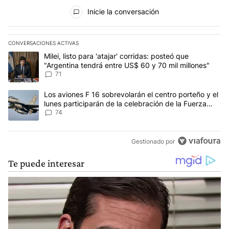
Todos los comentarios
Inicie la conversación
CONVERSACIONES ACTIVAS
Este listado muestra los artículos con más comentarios en los últim
Un artículo de tendencia con el título "Milei, listo para 'atajar' c
Milei, listo para 'atajar' corridas: posteó que
"Argentina tendrá entre US$ 60 y 70 mil millones"
71
Un artículo de tendencia con el título "Los aviones F 16 sobrevola
Los aviones F 16 sobrevolarán el centro porteño y el
lunes participarán de la celebración de la Fuerza
Aérea
74
Gestionado por