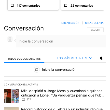
117 comentarios
22 comentarios
INICIAR SESIÓN
|
CREAR CUENTA
Conversación
SIGA ESTA CO
SEGUIR
LOS MÁS RECIENTES
TODOS LOS COMENTARIOS
Todos los comentarios
Inicie la conversación
CONVERSACIONES ACTIVAS
Este listado muestra los artículos con más comentarios en los últim
Un artículo de tendencia con el título "Milei despidió a Jorge Mes
Milei despidió a Jorge Messi y cuestionó a quienes
criticaron a Lionel: “Da vergüenza pensar que hubo
anti-Messi”
117
Un artículo de tendencia con el título "Récord histórico de quie
Récord histórico de quiebras y un industricidio que