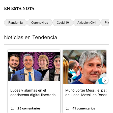
EN ESTA NOTA
Pandemia
Coronavirus
Covid 19
Aviación Civil
Pilot
Noticias en Tendencia
Este listado muestra los artículos con más comentarios en los últim
Un artículo de tendencia con el título "Luces y alarmas en el eco
Un artículo de tendencia con e
Luces y alarmas en el
Murió Jorge Messi, el papá
ecosistema digital libertario
de Lionel Messi, en Rosario
25 comentarios
41 comentarios