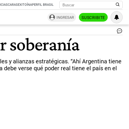
ICIAS
CARAS
EXITOÍNA
PERFIL BRASIL
INGRESAR
SUSCRIBITE
Co
ir soberanía
de
Ma
|
Ce
les y alianzas estratégicas. “Ahí Argentina tiene
a debe verse qué poder real tiene el país en el