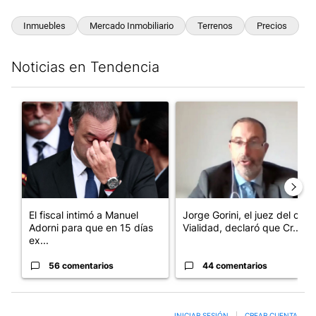
Inmuebles
Mercado Inmobiliario
Terrenos
Precios
Noticias en Tendencia
Este listado muestra los artículos con más comentarios en los últim
Un artículo de tendencia con el título "El fiscal intimó a Manue
Un artículo de tendencia con e
El fiscal intimó a Manuel
Jorge Gorini, el juez del caso
Adorni para que en 15 días
Vialidad, declaró que Cr...
ex...
56 comentarios
44 comentarios
INICIAR SESIÓN
|
CREAR CUENTA