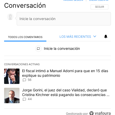
Conversación
SIGA ESTA CO
SEGUIR
LOS MÁS RECIENTES
TODOS LOS COMENTARIOS
Todos los comentarios
Inicie la conversación
CONVERSACIONES ACTIVAS
Este listado muestra los artículos con más comentarios en los últim
Un artículo de tendencia con el título "El fiscal intimó a Manuel 
El fiscal intimó a Manuel Adorni para que en 15 días
explique su patrimonio
56
Un artículo de tendencia con el título "Jorge Gorini, el juez del
Jorge Gorini, el juez del caso Vialidad, declaró que
Cristina Kirchner está pagando las consecuencias de
cometer "un delito comprobado"
44
Gestionado por