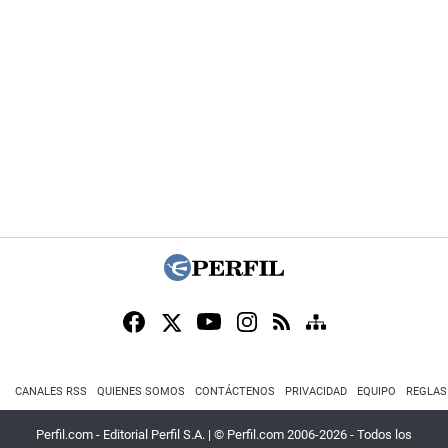
CANALES RSS
QUIENES SOMOS
CONTÁCTENOS
PRIVACIDAD
EQUIPO
REGLAS
Perfil.com - Editorial Perfil S.A.
| © Perfil.com 2006-2026 - Todos los