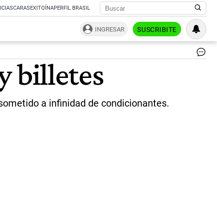
ICIAS
CARAS
EXITOÍNA
PERFIL BRASIL
INGRESAR
SUSCRIBITE
-
y billetes
|
Ka
Gr
/
sometido a infinidad de condicionantes.
Pi