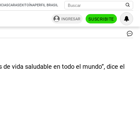
ICIAS
CARAS
EXITOÍNA
PERFIL BRASIL
INGRESAR
SUSCRIBITE
Al
sa
|
RE
 de vida saludable en todo el mundo”, dice el