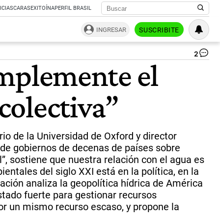
ICIAS
CARAS
EXITOÍNA
PERFIL BRASIL
INGRESAR
SUSCRIBITE
2
|
simplemente el
ju
ob
 colectiva”
io de la Universidad de Oxford y director
 de gobiernos de decenas de países sobre
al”, sostiene que nuestra relación con el agua es
entales del siglo XXI está en la política, en la
ación analiza la geopolítica hídrica de América
Estado fuerte para gestionar recursos
por un mismo recurso escaso, y propone la