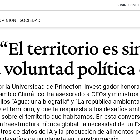
BUSINESS
NOT
OPINIÓN
SOCIEDAD
:“El territorio es 
a voluntad política
 la Universidad de Princeton, investigador honorar
Cambio Climático, ha asesorado a CEOs y ministros
ellos “Agua: una biografía” y “La república ambient
l territorio, y que la respuesta a los desafíos ambi
 sobre el territorio que habitamos. En esta convers
nfraestructura hídrica global, la necesidad de un 
tros de datos de IA y la producción de alimentos 
s desafíos de un planeta en transformación.