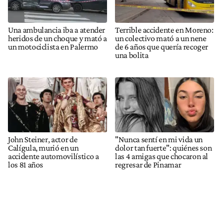
Una ambulancia iba a atender
Terrible accidente en Moreno:
heridos de un choque y mató a
un colectivo mató a un nene
un motociclista en Palermo
de 6 años que quería recoger
una bolita
John Steiner, actor de
"Nunca sentí en mi vida un
Calígula, murió en un
dolor tan fuerte": quiénes son
accidente automovilístico a
las 4 amigas que chocaron al
los 81 años
regresar de Pinamar