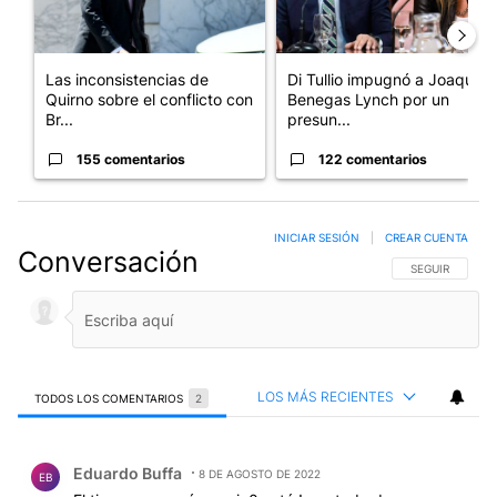
Las inconsistencias de
Di Tullio impugnó a Joaquín
Quirno sobre el conflicto con
Benegas Lynch por un
Br...
presun...
155 comentarios
122 comentarios
INICIAR SESIÓN
|
CREAR CUENTA
Conversación
SIGA ESTA CO
SEGUIR
LOS MÁS RECIENTES
TODOS LOS COMENTARIOS
2
Todos los comentarios
Comentario de Eduardo Buffa.
Eduardo Buffa
8 DE AGOSTO DE 2022
EB