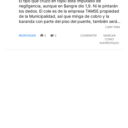
El tipo que cruzó en rojo0 está !mputado de
negl!gencia, aunque en $angre dio 1,9. Ni le pintarán
los dedos. El cole es de la empresa TAMSE propiedad
de la Municipalidad, así que minga de cobro y la
baranda con parte del piso del puente, también serán
pagados por los g!les de siempre. La chofer debió
Leer mas
seguir derecho y hacer pelo1a al borrach!n, pero dio
RESPONDER
0
0
COMPARTIR
MARCAR
el volan1azo y si hubiera estado lleno, contaríamos
COMO
varios muer1os.
INAPROPIADO