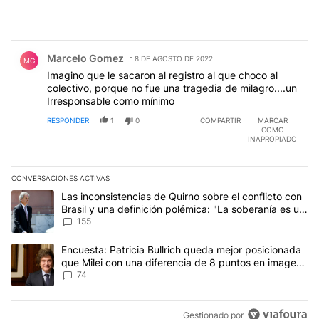
Comentario de Marcelo Gomez.
Marcelo Gomez
8 DE AGOSTO DE 2022
MG
Imagino que le sacaron al registro al que choco al
colectivo, porque no fue una tragedia de milagro....un
Irresponsable como mínimo
RESPONDER
1
0
COMPARTIR
MARCAR
COMO
INAPROPIADO
CONVERSACIONES ACTIVAS
Este listado muestra los artículos con más comentarios en los últim
Un artículo de tendencia con el título "Las inconsistencias de Qui
Las inconsistencias de Quirno sobre el conflicto con
Brasil y una definición polémica: "La soberanía es un
concepto antiguo"
155
Un artículo de tendencia con el título "Encuesta: Patricia Bullri
Encuesta: Patricia Bullrich queda mejor posicionada
que Milei con una diferencia de 8 puntos en imagen
negativa
74
Gestionado por