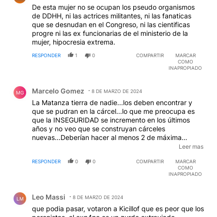
De esta mujer no se ocupan los pseudo organismos
de DDHH, ni las actrices militantes, ni las fanaticas
que se desnudan en el Congreso, ni las cientificas
progre ni las ex funcionarias de el ministerio de la
mujer, hipocresia extrema.
RESPONDER
1
0
COMPARTIR
MARCAR
COMO
INAPROPIADO
Comentario de Marcelo Gomez.
Marcelo Gomez
8 DE MARZO DE 2024
MG
La Matanza tierra de nadie...los deben encontrar y
que se pudran en la cárcel...lo que me preocupa es
que la INSEGURIDAD se incremento en los últimos
años y no veo que se construyan cárceles
nuevas...Deberían hacer al menos 2 de máxima
peligrosidad para narcos y otra para asesinos......se
Leer mas
tiene que terminar esto que los delincuentes ganen la
RESPONDER
0
0
COMPARTIR
MARCAR
calle, Ojalá que la policía mejore rápido
COMO
INAPROPIADO
Comentario de Leo Massi.
Leo Massi
8 DE MARZO DE 2024
LM
que podia pasar, votaron a Kicillof que es peor que los