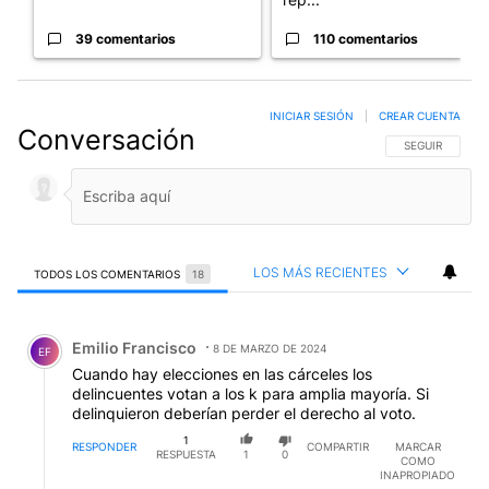
39 comentarios
110 comentarios
INICIAR SESIÓN
|
CREAR CUENTA
Conversación
SIGA ESTA CO
SEGUIR
LOS MÁS RECIENTES
TODOS LOS COMENTARIOS
18
Todos los comentarios
Comentario de Emilio Francisco.
Emilio Francisco
8 DE MARZO DE 2024
EF
Cuando hay elecciones en las cárceles los
delincuentes votan a los k para amplia mayoría. Si
delinquieron deberían perder el derecho al voto.
1
RESPONDER
COMPARTIR
MARCAR
RESPUESTA
1
0
COMO
INAPROPIADO