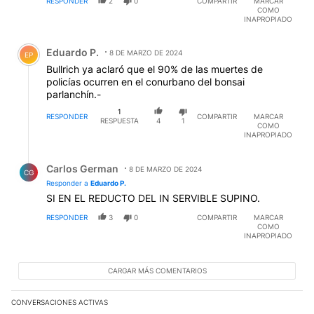
RESPONDER
2
0
COMPARTIR
MARCAR
COMO
INAPROPIADO
Comentario de Eduardo P..
Eduardo P.
8 DE MARZO DE 2024
EP
Bullrich ya aclaró que el 90% de las muertes de
policías ocurren en el conurbano del bonsai
parlanchín.-
1
RESPONDER
COMPARTIR
MARCAR
RESPUESTA
4
1
COMO
INAPROPIADO
Respuesta de Carlos German.
Carlos German
8 DE MARZO DE 2024
CG
Responder a
Eduardo P.
SI EN EL REDUCTO DEL IN SERVIBLE SUPINO.
RESPONDER
3
0
COMPARTIR
MARCAR
COMO
INAPROPIADO
CARGAR MÁS COMENTARIOS
CONVERSACIONES ACTIVAS
Este listado muestra los artículos con más comentarios en los últim