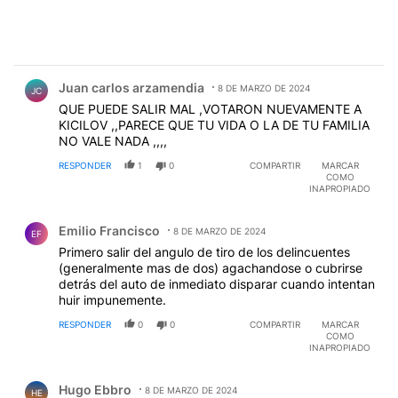
Comentario de Juan carlos arzamendia.
Juan carlos arzamendia
8 DE MARZO DE 2024
JC
QUE PUEDE SALIR MAL ,VOTARON NUEVAMENTE A
KICILOV ,,PARECE QUE TU VIDA O LA DE TU FAMILIA
NO VALE NADA ,,,,
RESPONDER
1
0
COMPARTIR
MARCAR
COMO
INAPROPIADO
Comentario de Emilio Francisco.
Emilio Francisco
8 DE MARZO DE 2024
EF
Primero salir del angulo de tiro de los delincuentes
(generalmente mas de dos) agachandose o cubrirse
detrás del auto de inmediato disparar cuando intentan
huir impunemente.
RESPONDER
0
0
COMPARTIR
MARCAR
COMO
INAPROPIADO
Comentario de Hugo Ebbro.
Hugo Ebbro
8 DE MARZO DE 2024
HE