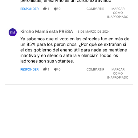
peronistas, el exn4no es un zurdo extraviado
RESPONDER
1
0
COMPARTIR
MARCAR
COMO
INAPROPIADO
Comentario de Kircho Mamá esta PRESA.
Kircho Mamá esta PRESA
8 DE MARZO DE 2024
KM
Ya sabemos que el voto en las cárceles fue en más de
un 85% para los peron chos. ¿Por qué se extrañan si
el des gobierno del enano útil para nada se mantiene
inactivo y en silencio ante la violencia? Todos los
ladrones son sus votantes.
RESPONDER
1
0
COMPARTIR
MARCAR
COMO
INAPROPIADO