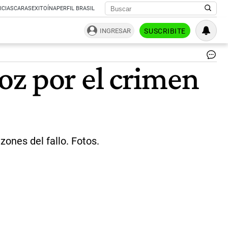
ICIAS
CARAS
EXITOÍNA
PERFIL BRASIL
INGRESAR
SUSCRIBITE
|
oz por el crimen
Té
ones del fallo. Fotos.