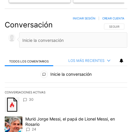
INICIAR SESIÓN
|
CREAR CUENTA
Conversación
SIGA ESTA CO
SEGUIR
LOS MÁS RECIENTES
TODOS LOS COMENTARIOS
Todos los comentarios
Inicie la conversación
CONVERSACIONES ACTIVAS
Este listado muestra los artículos con más comentarios en los últim
Un artículo de tendencia con el título "" con 30 comentarios.
30
Un artículo de tendencia con el título "Murió Jorge Messi, el papá
Murió Jorge Messi, el papá de Lionel Messi, en
Rosario
24