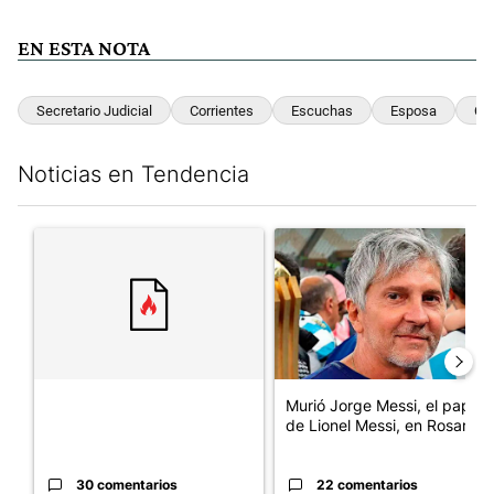
EN ESTA NOTA
Secretario Judicial
Corrientes
Escuchas
Esposa
Co
Noticias en Tendencia
Este listado muestra los artículos con más comentarios en los últim
Un artículo de tendencia con el título "" con 30 comentarios.
Un artículo de tendencia con e
Murió Jorge Messi, el papá
de Lionel Messi, en Rosario
30 comentarios
22 comentarios