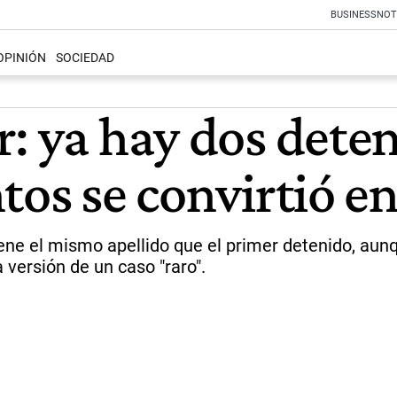
BUSINESS
NOT
OPINIÓN
SOCIEDAD
: ya hay dos deteni
tos se convirtió e
ene el mismo apellido que el primer detenido, au
a versión de un caso "raro".