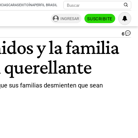
ICIAS
CARAS
EXITOÍNA
PERFIL BRASIL
INGRESAR
SUSCRIBITE
6
Ch
dos y la familia
as
|
CE
n querellante
PE
nque sus familias desmienten que sean