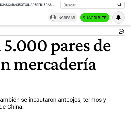
ICIAS
CARAS
EXITOÍNA
PERFIL BRASIL
INGRESAR
SUSCRIBITE
Op
 5.000 pares de
co
el
co
 en mercadería
en
el
bar
de
Flo
|
Pol
de
también se incautaron anteojos, termos y
la
 de China.
Ci
de
Bu
Air