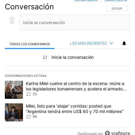
INICIAR SESIÓN
|
CREAR CUENTA
Conversación
SIGA ESTA CO
SEGUIR
LOS MÁS RECIENTES
TODOS LOS COMENTARIOS
Todos los comentarios
Inicie la conversación
CONVERSACIONES ACTIVAS
Este listado muestra los artículos con más comentarios en los últim
Un artículo de tendencia con el título "Karina Milei vuelve al cen
Karina Milei vuelve al centro de la escena: reúne a
los legisladores bonaerenses y acelera el armado
para 2027
28
Un artículo de tendencia con el título "Milei, listo para 'atajar' 
Milei, listo para 'atajar' corridas: posteó que
"Argentina tendrá entre US$ 60 y 70 mil millones"
98
Gestionado por