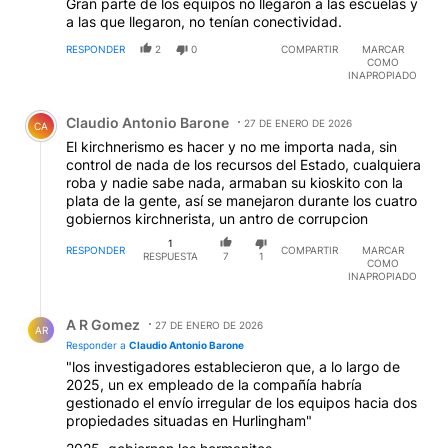
Gran parte de los equipos no llegaron a las escuelas y
a las que llegaron, no tenían conectividad.
RESPONDER
2
0
COMPARTIR
MARCAR
COMO
INAPROPIADO
Comentario de Claudio Antonio Barone.
Claudio Antonio Barone
27 DE ENERO DE 2026
CA
El kirchnerismo es hacer y no me importa nada, sin
control de nada de los recursos del Estado, cualquiera
roba y nadie sabe nada, armaban su kioskito con la
plata de la gente, así se manejaron durante los cuatro
gobiernos kirchnerista, un antro de corrupcion
1
RESPONDER
COMPARTIR
MARCAR
RESPUESTA
7
1
COMO
INAPROPIADO
Respuesta de A R Gomez.
A R Gomez
27 DE ENERO DE 2026
AR
Responder a
Claudio Antonio Barone
"los investigadores establecieron que, a lo largo de
2025, un ex empleado de la compañía habría
gestionado el envío irregular de los equipos hacia dos
propiedades situadas en Hurlingham"