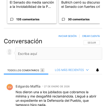
El Senado dio media sanción
Bullrich cerró su discurso en
a la Inviolabilidad de la P...
el Senado con fuertes crí...
135 comentarios
30 comentarios
INICIAR SESIÓN
|
CREAR CUENTA
Conversación
SIGA ESTA CO
SEGUIR
LOS MÁS RECIENTES
TODOS LOS COMENTARIOS
6
Todos los comentarios
Comentario de Edgardo Maffía.
Edgardo Maffía
27 DE ENERO DE 2026
EM
Nos dieron una a los jubilados que cobramos la
mínima y me desgañité reclamándola. Llegué a abrir
un expediente en la Defensoría del Pueblo, que
tampoco hizo nada.