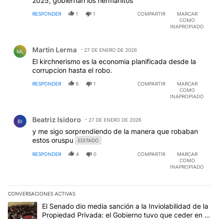
2025, gobiernan los hermanitos
RESPONDER
1
1
COMPARTIR
MARCAR
COMO
INAPROPIADO
Comentario de Martin Lerma.
Martin Lerma
27 DE ENERO DE 2026
ML
El kirchnerismo es la economia planificada desde la
corrupcion hasta el robo.
RESPONDER
6
1
COMPARTIR
MARCAR
COMO
INAPROPIADO
Comentario de Beatriz Isidoro.
Beatriz Isidoro
27 DE ENERO DE 2026
BI
y me sigo sorprendiendo de la manera que robaban
estos oruspu
EDITADO
RESPONDER
4
0
COMPARTIR
MARCAR
COMO
INAPROPIADO
CONVERSACIONES ACTIVAS
Este listado muestra los artículos con más comentarios en los últim
Un artículo de tendencia con el título "El Senado dio media sanci
El Senado dio media sanción a la Inviolabilidad de la
Propiedad Privada: el Gobierno tuvo que ceder en la