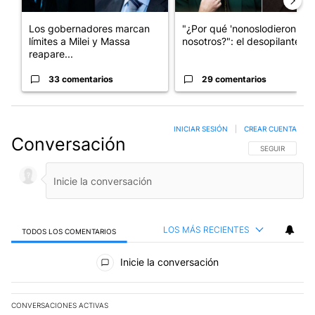
Los gobernadores marcan
"¿Por qué 'nonoslodieron' a
límites a Milei y Massa
nosotros?": el desopilante ...
reapare...
33 comentarios
29 comentarios
INICIAR SESIÓN
|
CREAR CUENTA
Conversación
SIGA ESTA CO
SEGUIR
LOS MÁS RECIENTES
TODOS LOS COMENTARIOS
Todos los comentarios
Inicie la conversación
CONVERSACIONES ACTIVAS