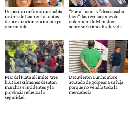
Un perito confirmó que había
"Fue al baño" y "descansaba
rastros de Loan en los autos
bien": las revelaciones del
de la exfuncionaria municipal
enfermero de Maradona
y su marido
sobre su último día de vida
Mar del Plata al límite: tres
Detuvieron a un hombre
brutales crímenes desatan
acusado de golpear a su hija
marchas e incidentes y la
porque no vendía toda la
provincia refuerza la
mercadería
seguridad