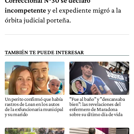
Correccional N°30 se declaró
incompetente
y el expediente migró a la
órbita judicial porteña.
TAMBIÉN TE PUEDE INTERESAR
Un perito confirmó que había
"Fue al baño" y "descansaba
rastros de Loan en los autos
bien": las revelaciones del
de la exfuncionaria municipal
enfermero de Maradona
y su marido
sobre su último día de vida