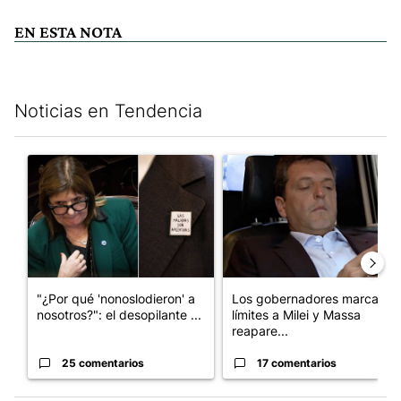
EN ESTA NOTA
Noticias en Tendencia
Este listado muestra los artículos con más comentarios en los últim
Un artículo de tendencia con el título ""¿Por qué 'nonoslodieron
Un artículo de tendencia con e
"¿Por qué 'nonoslodieron' a
Los gobernadores marcan
nosotros?": el desopilante ...
límites a Milei y Massa
reapare...
25 comentarios
17 comentarios