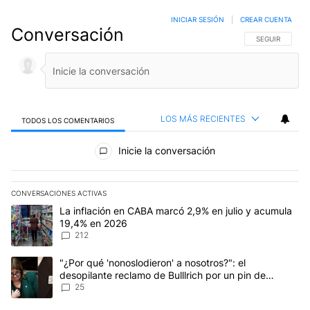
INICIAR SESIÓN
|
CREAR CUENTA
Conversación
SIGA ESTA CO
SEGUIR
LOS MÁS RECIENTES
TODOS LOS COMENTARIOS
Todos los comentarios
Inicie la conversación
CONVERSACIONES ACTIVAS
Este listado muestra los artículos con más comentarios en los últim
Un artículo de tendencia con el título "La inflación en CABA marc
La inflación en CABA marcó 2,9% en julio y acumula
19,4% en 2026
212
Un artículo de tendencia con el título ""¿Por qué 'nonoslodieron' a
"¿Por qué 'nonoslodieron' a nosotros?": el
desopilante reclamo de Bulllrich por un pin de
Malvinas
25