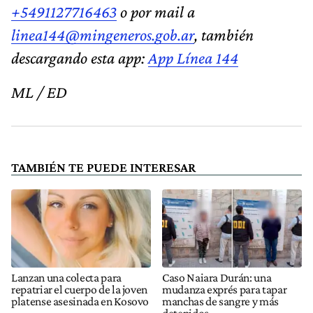
+5491127716463
o por mail a
linea144@mingeneros.gob.ar
, también
descargando esta app:
App Línea 144
ML / ED
TAMBIÉN TE PUEDE INTERESAR
Lanzan una colecta para
Caso Naiara Durán: una
repatriar el cuerpo de la joven
mudanza exprés para tapar
platense asesinada en Kosovo
manchas de sangre y más
detenidos