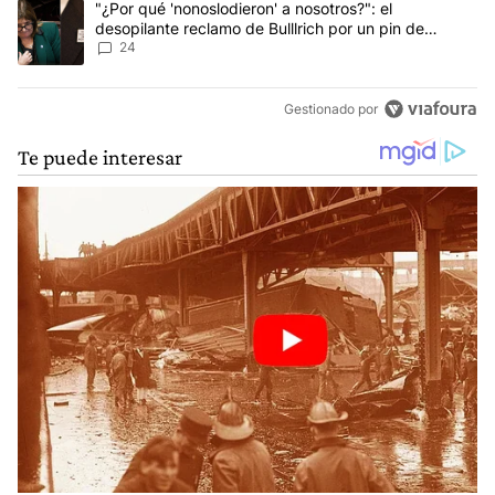
Un artículo de tendencia con el título ""¿Por qué 'nonoslodieron' a
"¿Por qué 'nonoslodieron' a nosotros?": el
desopilante reclamo de Bulllrich por un pin de
Malvinas
24
Gestionado por