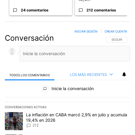
24 comentarios
212 comentarios
INICIAR SESIÓN
|
CREAR CUENTA
Conversación
SIGA ESTA CO
SEGUIR
LOS MÁS RECIENTES
TODOS LOS COMENTARIOS
Todos los comentarios
Inicie la conversación
CONVERSACIONES ACTIVAS
Este listado muestra los artículos con más comentarios en los últim
Un artículo de tendencia con el título "La inflación en CABA marc
La inflación en CABA marcó 2,9% en julio y acumula
19,4% en 2026
212