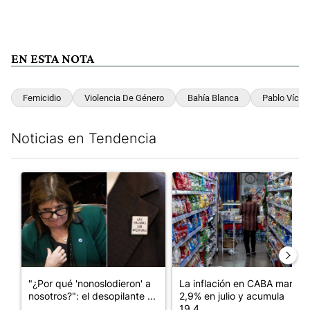
EN ESTA NOTA
Femicidio
Violencia De Género
Bahía Blanca
Pablo Vícto
Noticias en Tendencia
Este listado muestra los artículos con más comentarios en los últim
Un artículo de tendencia con el título ""¿Por qué 'nonoslodieron
Un artículo de tendencia con 
"¿Por qué 'nonoslodieron' a
La inflación en CABA marcó
nosotros?": el desopilante ...
2,9% en julio y acumula
19,4...