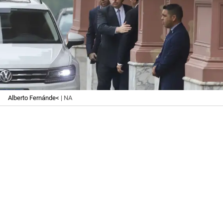
Alberto Fernánde<
| NA