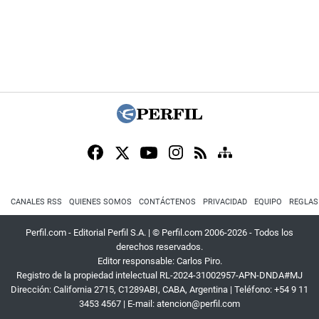
CANALES RSS
QUIENES SOMOS
CONTÁCTENOS
PRIVACIDAD
EQUIPO
REGLAS
Perfil.com - Editorial Perfil S.A.
| © Perfil.com 2006-2026 - Todos los
derechos reservados.
Editor responsable: Carlos Piro.
Registro de la propiedad intelectual RL-2024-31002957-APN-DNDA#MJ
Dirección:
California 2715
,
C1289ABI
,
CABA, Argentina
| Teléfono:
+54 9 11
3453 4567
| E-mail:
atencion@perfil.com