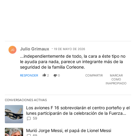
Comentario de Julio Grimaux.
Julio Grimaux
19 DE MAYO DE 2026
JG
...independientemente de todo, la cara a éste tipo no
le ayuda para nada, parece un integrante más de la
seguridad de la familia Corleone.
RESPONDER
2
0
COMPARTIR
MARCAR
COMO
INAPROPIADO
CONVERSACIONES ACTIVAS
Este listado muestra los artículos con más comentarios en los últim
Un artículo de tendencia con el título "Los aviones F 16 sobrevola
Los aviones F 16 sobrevolarán el centro porteño y el
lunes participarán de la celebración de la Fuerza
Aérea
59
Un artículo de tendencia con el título "Murió Jorge Messi, el papá
Murió Jorge Messi, el papá de Lionel Messi
69