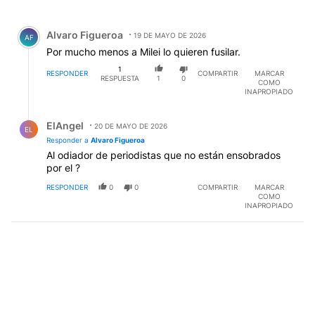
Todos los comentarios
Comentario de Alvaro Figueroa.
Alvaro Figueroa
19 DE MAYO DE 2026
AF
Por mucho menos a Milei lo quieren fusilar.
1
RESPONDER
COMPARTIR
MARCAR
RESPUESTA
1
0
COMO
INAPROPIADO
Respuesta de ElAngel .
ElAngel
20 DE MAYO DE 2026
EL
Responder a
Alvaro Figueroa
Al odiador de periodistas que no están ensobrados
por el ?
RESPONDER
0
0
COMPARTIR
MARCAR
COMO
INAPROPIADO