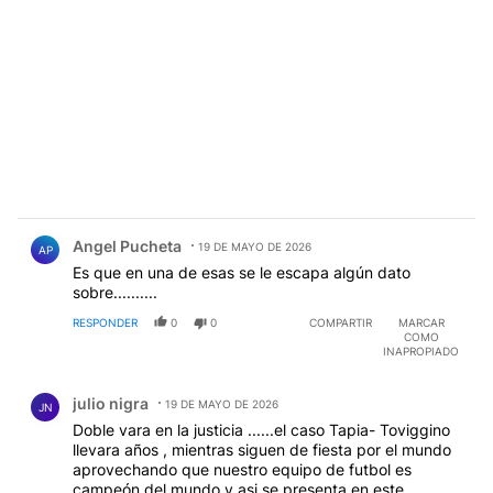
Comentario de Angel Pucheta.
Angel Pucheta
19 DE MAYO DE 2026
AP
Es que en una de esas se le escapa algún dato
sobre..........
RESPONDER
0
0
COMPARTIR
MARCAR
COMO
INAPROPIADO
Comentario de julio nigra.
julio nigra
19 DE MAYO DE 2026
JN
Doble vara en la justicia ......el caso Tapia- Toviggino
llevara años , mientras siguen de fiesta por el mundo
aprovechando que nuestro equipo de futbol es
campeón del mundo y asi se presenta en este