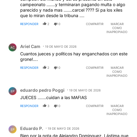
campeonato .......y terminaran pagando multa o algo
parecido y nada mas .......carcel ???? Si pa los xiles
que lo miran desde la tribuna ....
RESPONDER
2
0
COMPARTIR
MARCAR
COMO
INAPROPIADO
Comentario de Ariel Cam.
Ariel Cam
19 DE MAYO DE 2026
AC
Cuantos jueces y políticos hay enganchados con este
grone!….
RESPONDER
2
0
COMPARTIR
MARCAR
COMO
INAPROPIADO
Comentario de eduardo pedro Poggi.
eduardo pedro Poggi
19 DE MAYO DE 2026
EP
JUECES .......cuidan a las MAFIAS
RESPONDER
3
0
COMPARTIR
MARCAR
COMO
INAPROPIADO
Comentario de Eduardo P..
Eduardo P.
19 DE MAYO DE 2026
EP
Bien por la nota de Alejandro Dominguez. Lástima que