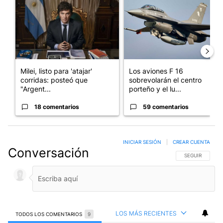
Milei, listo para 'atajar'
Los aviones F 16
corridas: posteó que
sobrevolarán el centro
"Argent...
porteño y el lu...
18 comentarios
59 comentarios
INICIAR SESIÓN
|
CREAR CUENTA
Conversación
SIGA ESTA CO
SEGUIR
LOS MÁS RECIENTES
TODOS LOS COMENTARIOS
9