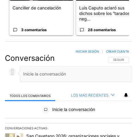
Canciller de cancelación
Luis Caputo aclaró sus
dichos sobre los “tarados” y
neg...
3 comentarios
28 comentarios
INICIAR SESIÓN
|
CREAR CUENTA
Conversación
SIGA ESTA CO
SEGUIR
LOS MÁS RECIENTES
TODOS LOS COMENTARIOS
Todos los comentarios
Inicie la conversación
CONVERSACIONES ACTIVAS
Este listado muestra los artículos con más comentarios en los últim
Un artículo de tendencia con el título "San Cayetano 2026: organi
San Cayetano 2026: organizaciones sociales y