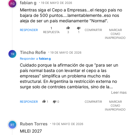
fabian g
19 DE MAYO DE 2026
FG
Mientras siga el Cepo a Empresas...el riesgo pais no
bajara de 500 puntos....lamentablemente..eso nos
aleja de ser un pais medianamente "Normal".
1
RESPONDER
COMPARTIR
MARCAR
RESPUESTA
3
1
COMO
INAPROPIADO
Respuesta de Tincho Rofie.
Tincho Rofie
19 DE MAYO DE 2026
TR
Responder a
fabian g
Cuidado porque la afirmación de que “para ser un
país normal basta con levantar el cepo a las
empresas” simplifica un problema mucho más
estructural. En Argentina la restricción externa no
surge solo de controles cambiarios, sino de la
estructura productiva. Un país que basa gran parte
Leer mas
de sus exportaciones en recursos naturales —agro,
RESPONDER
1
0
COMPARTIR
MARCAR
energía o minería— puede generar muchas divisas,
COMO
pero esos sectores emplean relativamente poca mano
INAPROPIADO
de obra. Ese modelo funciona sin grandes tensiones
Comentario de Ruben Torres.
en países con poca población o altos niveles de
Ruben Torres
capitalización, pero resulta más problemático en
19 DE MAYO DE 2026
RT
economías con decenas de millones de habitantes.
MILEI 2027