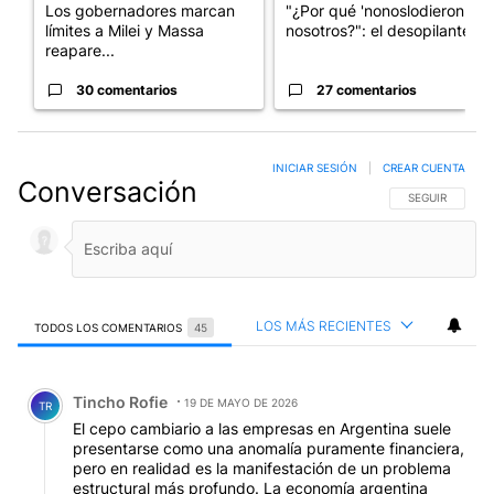
Los gobernadores marcan
"¿Por qué 'nonoslodieron' a
límites a Milei y Massa
nosotros?": el desopilante ...
reapare...
30 comentarios
27 comentarios
INICIAR SESIÓN
|
CREAR CUENTA
Conversación
SIGA ESTA CO
SEGUIR
LOS MÁS RECIENTES
TODOS LOS COMENTARIOS
45
Todos los comentarios
Comentario de Tincho Rofie.
Tincho Rofie
19 DE MAYO DE 2026
TR
El cepo cambiario a las empresas en Argentina suele
presentarse como una anomalía puramente financiera,
pero en realidad es la manifestación de un problema
estructural más profundo. La economía argentina