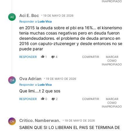
INAPROPIADO
Respuesta de Aci E. Boc.
Aci E. Boc
19 DE MAYO DE 2026
AE
Responder a
Ludo Vica
en 2015 la deuda sobre el pbi era 16%... el kisnerismo
tenia muchas cosas negativas pero en deuda fueron
desendeudadores. el problema de deuda arranco en
2016 con caputo-ztuzeneger y desde entonces no se
puede parar
RESPONDER
1
4
COMPARTIR
MARCAR
COMO
INAPROPIADO
Respuesta de Ova Adrian.
Ova Adrian
19 DE MAYO DE 2026
OA
Responder a
Ludo Vica
Que limi....t 2 que sos
RESPONDER
0
2
COMPARTIR
MARCAR
COMO
INAPROPIADO
Comentario de Critico. Namberwan..
Critico. Namberwan.
19 DE MAYO DE 2026
CN
SABEN QUE SI LO LIBERAN EL PAIS SE TERMINA DE