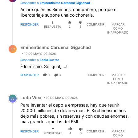
Responder a
Eminentísimo Cardenal Gigachad
Aclare quién es Simmons, compañero, porque el
liberotariaje supone una colchonería.
1
RESPONDER
COMPARTIR
MARCAR
RESPUESTA
2
3
COMO
INAPROPIADO
Respuesta de Eminentísimo Cardenal Gigachad.
Eminentísimo Cardenal Gigachad
EC
19 DE MAYO DE 2026
Responder a
Fabio Bustos
È lo mismo. Se igual, ...!
RESPONDER
0
3
COMPARTIR
MARCAR
COMO
INAPROPIADO
Comentario de Ludo Vica.
Ludo Vica
19 DE MAYO DE 2026
LV
Para levantar el cepo a empresas, hay que reunir
20.000 millones de dólares más. El Kirchnerismo nos
dejó más pobres, sin reservas y con deudas enormes,
mas grandes que las del FMI.
2
RESPONDER
COMPARTIR
MARCAR
RESPUESTAS
4
3
COMO