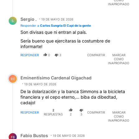
COMO
INAPROPIADO
Respuesta de Sergio ..
Sergio .
19 DE MAYO DE 2026
S.
Responder a
Carlos Sungria El Capi de la gente
Son divisas que ni entran al país.
Sería bueno que ejercitaras la costumbre de
informarte!
RESPONDER
0
3
COMPARTIR
MARCAR
COMO
INAPROPIADO
Comentario de Eminentísimo Cardenal Gigachad.
Eminentísimo Cardenal Gigachad
EC
19 DE MAYO DE 2026
De la dolarización y la banca Simmons a la bicicleta
financiera y el cepo eterno,... biba da dibedtad,
cadajo!
2
RESPONDER
COMPARTIR
MARCAR
RESPUESTAS
2
3
COMO
INAPROPIADO
Respuesta de Fabio Bustos.
Fabio Bustos
19 DE MAYO DE 2026
FB