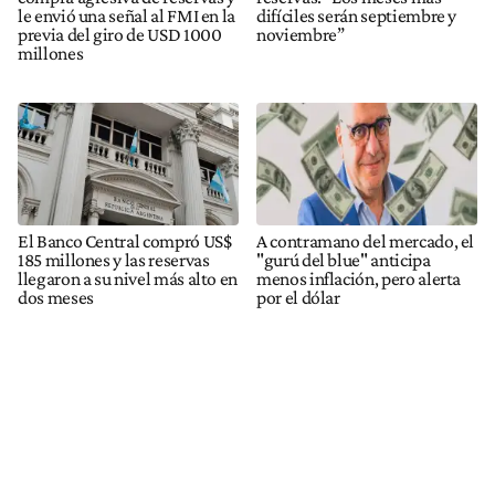
le envió una señal al FMI en la
difíciles serán septiembre y
previa del giro de USD 1000
noviembre”
millones
El Banco Central compró US$
A contramano del mercado, el
185 millones y las reservas
"gurú del blue" anticipa
llegaron a su nivel más alto en
menos inflación, pero alerta
dos meses
por el dólar