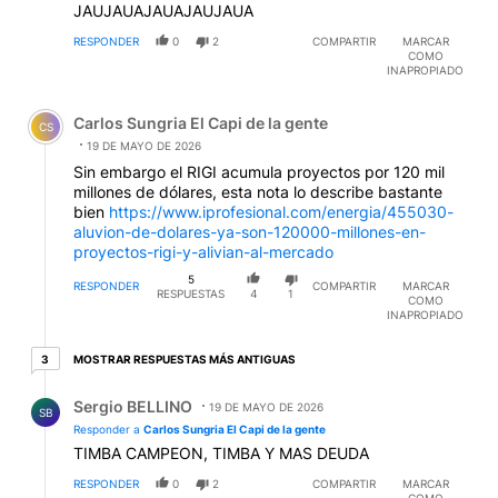
JAUJAUAJAUAJAUJAUA
RESPONDER
0
2
COMPARTIR
MARCAR
COMO
INAPROPIADO
Comentario de Carlos Sungria El Capi de la gente.
Carlos Sungria El Capi de la gente
CS
19 DE MAYO DE 2026
Sin embargo el RIGI acumula proyectos por 120 mil
millones de dólares, esta nota lo describe bastante
bien
https://www.iprofesional.com/energia/455030-
aluvion-de-dolares-ya-son-120000-millones-en-
proyectos-rigi-y-alivian-al-mercado
5
RESPONDER
COMPARTIR
MARCAR
RESPUESTAS
4
1
COMO
INAPROPIADO
3 respuestas más antiguas
MOSTRAR RESPUESTAS MÁS ANTIGUAS
3
Respuesta de Sergio BELLINO.
Sergio BELLINO
19 DE MAYO DE 2026
SB
Responder a
Carlos Sungria El Capi de la gente
TIMBA CAMPEON, TIMBA Y MAS DEUDA
RESPONDER
0
2
COMPARTIR
MARCAR