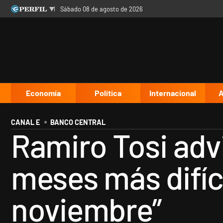
sábado 08 de agosto de 2026
Últimas noticias
Inicio
Ahora
Opinión
Cultura
Arte
Educación
Videos
Córdoba
Reperfilar
Diario del Juicio
Economía
Política
Internacional
A
CANAL E
BANCO CENTRAL
Ramiro Tosi advi
meses más difíc
noviembre”