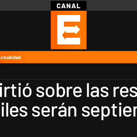
Política
Pymes
Salud
Internacional
Clima
Deportes
Business
Noticias
Caras
ctualidad
rtió sobre las re
iles serán septi