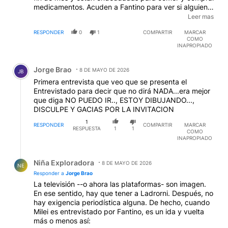
medicamentos. Acuden a Fantino para ver si alguien
lo apachurra. El gordo Dan y los demas
Leer mas
autodenominados cabezas de termo estan en la
RESPONDER
0
1
COMPARTIR
MARCAR
oscuridad, se les acabo la soberbia con que trataban
COMO
a todos,.-
INAPROPIADO
Comentario de Jorge Brao.
Jorge Brao
8 DE MAYO DE 2026
JB
Primera entrevista que veo que se presenta el
Entrevistado para decir que no dirá NADA...era mejor
que diga NO PUEDO IR.., ESTOY DIBUJANDO...,
DISCULPE Y GACIAS POR LA INVITACION
1
RESPONDER
COMPARTIR
MARCAR
RESPUESTA
1
1
COMO
INAPROPIADO
Respuesta de Niña Exploradora.
Niña Exploradora
8 DE MAYO DE 2026
NE
Responder a
Jorge Brao
La televisión --o ahora las plataformas- son imagen.
En ese sentido, hay que tener a Ladrorni. Después, no
hay exigencia periodística alguna. De hecho, cuando
Milei es entrevistado por Fantino, es un ida y vuelta
más o menos así: