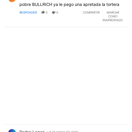
pobre BULLRICH ya le pego una apretada la tortera
RESPONDER
0
0
COMPARTIR
MARCAR
COMO
INAPROPIADO
Comentario de Pedro Lopez.
Pedro Lopez
8 DE MAYO DE 2026