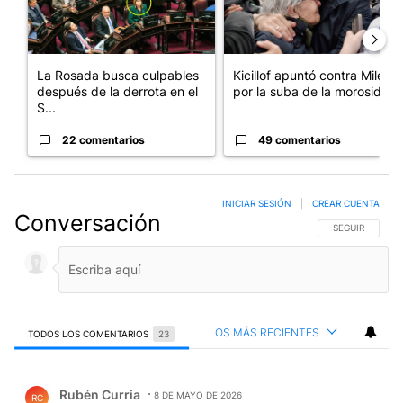
La Rosada busca culpables
Kicillof apuntó contra Milei
después de la derrota en el
por la suba de la morosida...
S...
22 comentarios
49 comentarios
INICIAR SESIÓN
|
CREAR CUENTA
Conversación
SIGA ESTA CO
SEGUIR
LOS MÁS RECIENTES
TODOS LOS COMENTARIOS
23
Todos los comentarios
Comentario de Rubén Curria.
Rubén Curria
8 DE MAYO DE 2026
RC