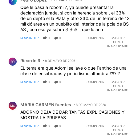
PL
Que le pasa a roborni ?, ya puede presentar la
declaración jurada, si con la herencia sobra , el 33%
de un depto el la Plata y otro 33% de un terreno de 13
mil dólares en un pueblito del Interior de la pcia de BS
AS , con eso ya sobra 🤌🤌🤌 , que lo ario
RESPONDER
0
0
COMPARTIR
MARCAR
COMO
INAPROPIADO
Comentario de Ricardo R.
Ricardo R
8 DE MAYO DE 2026
RR
EL tema era que Adorni se lave o que Fantino de una
clase de ensobrados y periodismo alfombra !?!?!?
RESPONDER
0
0
COMPARTIR
MARCAR
COMO
INAPROPIADO
Comentario de MARIA CARMEN fuentes.
MARIA CARMEN fuentes
8 DE MAYO DE 2026
MC
ADORNO DEJA DE DAR TANTAS EXPLICASIONES Y
MOSTRA LA PRUEBAS
RESPONDER
0
0
COMPARTIR
MARCAR
COMO
INAPROPIADO