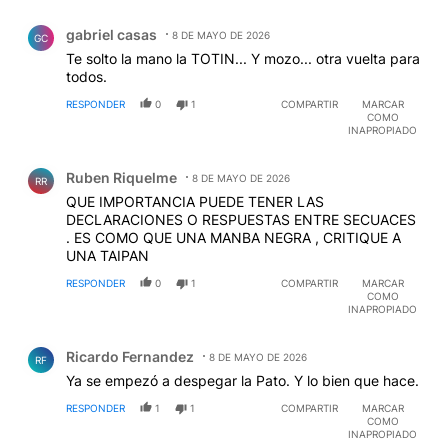
Comentario de gabriel casas.
gabriel casas
8 DE MAYO DE 2026
GC
Te solto la mano la TOTIN... Y mozo... otra vuelta para
todos.
RESPONDER
0
1
COMPARTIR
MARCAR
COMO
INAPROPIADO
Comentario de Ruben Riquelme.
Ruben Riquelme
8 DE MAYO DE 2026
RR
QUE IMPORTANCIA PUEDE TENER LAS
DECLARACIONES O RESPUESTAS ENTRE SECUACES
. ES COMO QUE UNA MANBA NEGRA , CRITIQUE A
UNA TAIPAN
RESPONDER
0
1
COMPARTIR
MARCAR
COMO
INAPROPIADO
Comentario de Ricardo Fernandez.
Ricardo Fernandez
8 DE MAYO DE 2026
RF
Ya se empezó a despegar la Pato. Y lo bien que hace.
RESPONDER
1
1
COMPARTIR
MARCAR
COMO
INAPROPIADO