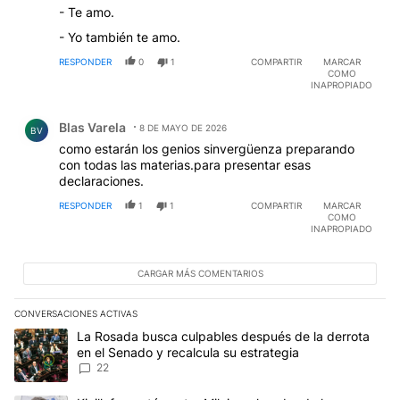
- Te amo.
- Yo también te amo.
RESPONDER
0
1
COMPARTIR
MARCAR
COMO
INAPROPIADO
Comentario de Blas Varela.
Blas Varela
8 DE MAYO DE 2026
BV
como estarán los genios sinvergüenza preparando
con todas las materias.para presentar esas
declaraciones.
RESPONDER
1
1
COMPARTIR
MARCAR
COMO
INAPROPIADO
CARGAR MÁS COMENTARIOS
CONVERSACIONES ACTIVAS
Este listado muestra los artículos con más comentarios en los últim
Un artículo de tendencia con el título "La Rosada busca culpables
La Rosada busca culpables después de la derrota
en el Senado y recalcula su estrategia
22