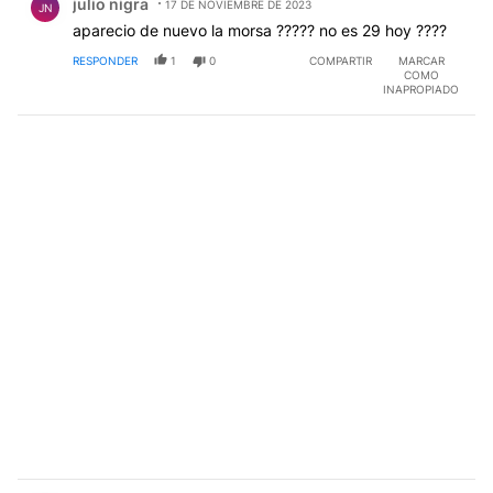
julio nigra
17 DE NOVIEMBRE DE 2023
JN
aparecio de nuevo la morsa ????? no es 29 hoy ????
RESPONDER
1
0
COMPARTIR
MARCAR
COMO
INAPROPIADO
Comentario de WILLIAMSONES WILLIAMSONES.