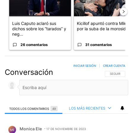
Luis Caputo aclaró sus
Kicillof apuntó contra Milei
dichos sobre los “tarados” y
por la suba de la morosida...
neg...
26 comentarios
31 comentarios
INICIAR SESIÓN
|
CREAR CUENTA
Conversación
SIGA ESTA CO
SEGUIR
LOS MÁS RECIENTES
TODOS LOS COMENTARIOS
49
Todos los comentarios
Comentario de Monica Ele.
Monica Ele
17 DE NOVIEMBRE DE 2023
ME