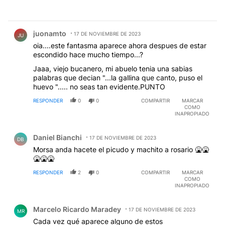
Comentario de juonamto .
juonamto
17 DE NOVIEMBRE DE 2023
JU
oia....este fantasma aparece ahora despues de estar
escondido hace mucho tiempo...?
Jaaa, viejo bucanero, mi abuelo tenia una sabias
palabras que decian "...la gallina que canto, puso el
huevo "..... no seas tan evidente.PUNTO
RESPONDER
0
0
COMPARTIR
MARCAR
COMO
INAPROPIADO
Comentario de Daniel Bianchi.
Daniel Bianchi
17 DE NOVIEMBRE DE 2023
DB
Morsa anda hacete el picudo y machito a rosario 🤮🤮
🤮🤮🤮
RESPONDER
2
0
COMPARTIR
MARCAR
COMO
INAPROPIADO
Comentario de Marcelo Ricardo Maradey.
Marcelo Ricardo Maradey
17 DE NOVIEMBRE DE 2023
MR
Cada vez qué aparece alguno de estos