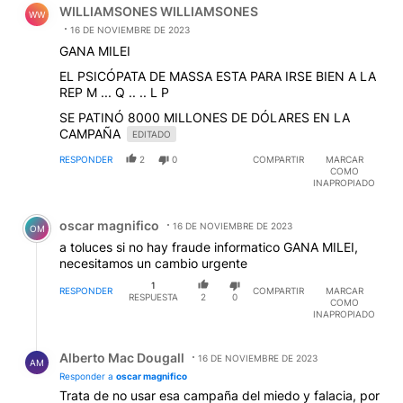
WILLIAMSONES WILLIAMSONES
WW
16 DE NOVIEMBRE DE 2023
GANA MILEI
EL PSICÓPATA DE MASSA ESTA PARA IRSE BIEN A LA
REP M ... Q .. .. L P
SE PATINÓ 8000 MILLONES DE DÓLARES EN LA
CAMPAÑA
EDITADO
RESPONDER
2
0
COMPARTIR
MARCAR
COMO
INAPROPIADO
Comentario de oscar magnifico.
oscar magnifico
16 DE NOVIEMBRE DE 2023
OM
a toluces si no hay fraude informatico GANA MILEI,
necesitamos un cambio urgente
1
RESPONDER
COMPARTIR
MARCAR
RESPUESTA
2
0
COMO
INAPROPIADO
Respuesta de Alberto Mac Dougall.
Alberto Mac Dougall
16 DE NOVIEMBRE DE 2023
AM
Responder a
oscar magnifico
Trata de no usar esa campaña del miedo y falacia, por