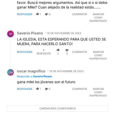
favor. Buscá mejores argumentos. Así que si o si debe
ganar Milei? Cuan alejado de la realidad estás.......
RESPONDER
1
0
COMPARTIR
MARCAR
COMO
INAPROPIADO
Comentario de Saverio Pisano.
Saverio Pisano
16 DE NOVIEMBRE DE 2023
SP
LA IGLESIA, ESTA ESPERANDO PARA QUE USTED SE
MUERA, PARA HACERLO SANTO!
1
RESPONDER
COMPARTIR
MARCAR
RESPUESTA
2
0
COMO
INAPROPIADO
Respuesta de oscar magnifico.
oscar magnifico
16 DE NOVIEMBRE DE 2023
OM
Responder a
Saverio Pisano
gana milei los jóvenes son el futuro
RESPONDER
1
0
COMPARTIR
MARCAR
COMO
INAPROPIADO
CARGAR MÁS COMENTARIOS