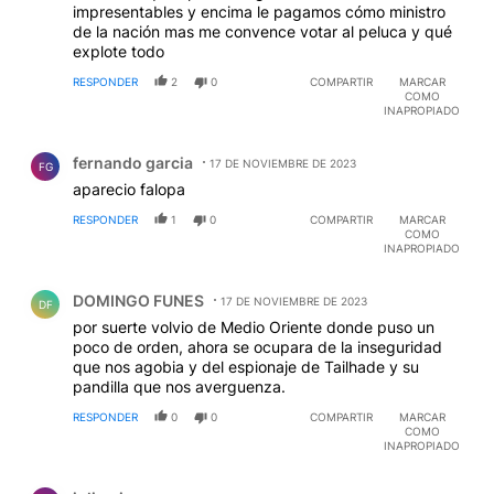
impresentables y encima le pagamos cómo ministro
de la nación mas me convence votar al peluca y qué
explote todo
RESPONDER
2
0
COMPARTIR
MARCAR
COMO
INAPROPIADO
Comentario de fernando garcia.
fernando garcia
17 DE NOVIEMBRE DE 2023
FG
aparecio falopa
RESPONDER
1
0
COMPARTIR
MARCAR
COMO
INAPROPIADO
Comentario de DOMINGO FUNES.
DOMINGO FUNES
17 DE NOVIEMBRE DE 2023
DF
por suerte volvio de Medio Oriente donde puso un
poco de orden, ahora se ocupara de la inseguridad
que nos agobia y del espionaje de Tailhade y su
pandilla que nos averguenza.
RESPONDER
0
0
COMPARTIR
MARCAR
COMO
INAPROPIADO
Comentario de julio nigra.