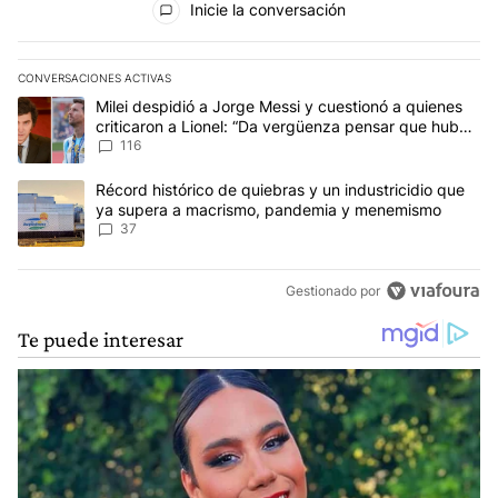
Inicie la conversación
CONVERSACIONES ACTIVAS
Este listado muestra los artículos con más comentarios en los últim
Un artículo de tendencia con el título "Milei despidió a Jorge Mes
Milei despidió a Jorge Messi y cuestionó a quienes
criticaron a Lionel: “Da vergüenza pensar que hubo
anti-Messi”
116
Un artículo de tendencia con el título "Récord histórico de quie
Récord histórico de quiebras y un industricidio que
ya supera a macrismo, pandemia y menemismo
37
Gestionado por