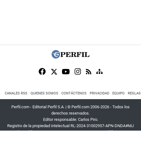
CANALES RSS
QUIENES SOMOS
CONTÁCTENOS
PRIVACIDAD
EQUIPO
REGLAS
Perfil.com - Editorial Perfil S.A.
| © Perfil.com 2006-2026 - Todos los
derechos reservados.
Editor responsable: Carlos Piro.
Registro de la propiedad intelectual RL-2024-31002957-APN-DNDA#MJ
Dirección:
California 2715
,
C1289ABI
,
CABA, Argentina
| Teléfono:
+54 9 11
3453 4567
| E-mail:
atencion@perfil.com