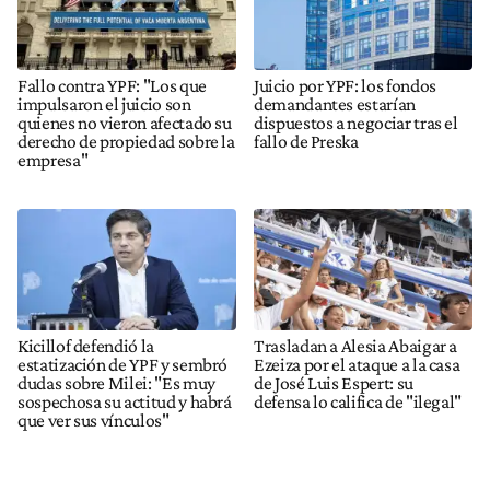
Fallo contra YPF: "Los que
Juicio por YPF: los fondos
impulsaron el juicio son
demandantes estarían
quienes no vieron afectado su
dispuestos a negociar tras el
derecho de propiedad sobre la
fallo de Preska
empresa"
Kicillof defendió la
Trasladan a Alesia Abaigar a
estatización de YPF y sembró
Ezeiza por el ataque a la casa
dudas sobre Milei: "Es muy
de José Luis Espert: su
sospechosa su actitud y habrá
defensa lo califica de "ilegal"
que ver sus vínculos"